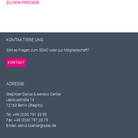
ZU DEN PREISEN
KONTAKTIERE UNS
Gibt es Fragen zum SDAC oder zur Mitgliedschaft?
KONTAKT
ADRESSE
Steglitzer Dance & Aerobic Center
Lepsiusstraße 14
12163 Berlin (Steglitz)
Tel: +49 (0)30 791 33 95
Fax: +49 (0)30 797 28 75
E-Mail: astrid.koehler@sdac.de