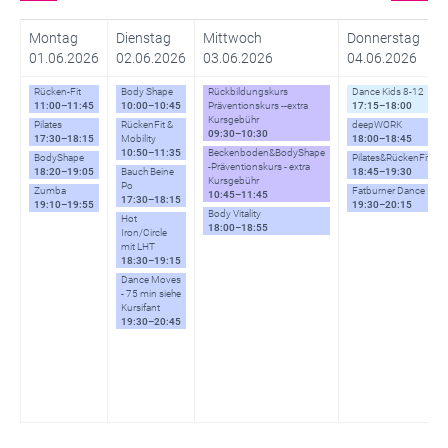
Montag
Dienstag
Mittwoch
Donnerstag
01.06.2026
02.06.2026
03.06.2026
04.06.2026
Rücken-Fit
Body Shape
Rückbildungskurs
Dance Kids 8-12
11:00–11:45
10:00–10:45
Präventionskurs --extra
17:15–18:00
Kursgebühr
Pilates
RückenFit &
deepWORK
09:30–10:30
17:30–18:15
Mobility
18:00–18:45
10:50–11:35
Beckenboden&BodyShape
BodyShape
Pilates&RückenFit
-Präventionskurs - extra
18:20–19:05
Bauch Beine
18:45–19:30
Kursgebühr
Po
Zumba
Fatburner Dance
10:45–11:45
17:30–18:15
19:10–19:55
19:30–20:15
Body Vitality
Hot
18:00–18:55
Iron/Circle
mit LHT
18:30–19:15
Dance Moves
- 75 min siehe
Kursifant
19:30–20:45