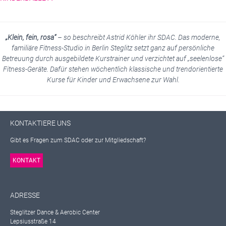
„Klein, fein, rosa“
– so beschreibt Astrid Köhler ihr SDAC. Das moderne,
familiäre Fitness-Studio in Berlin Steglitz setzt ganz auf persönliche
Betreuung durch ausgebildete Kurstrainer und verzichtet auf „seelenlose“
Fitness-Geräte. Dafür stehen wöchentlich klassische und trendorientierte
Kurse für Kinder und Erwachsene zur Wahl.
KONTAKTIERE UNS
Gibt es Fragen zum SDAC oder zur Mitgliedschaft?
KONTAKT
ADRESSE
Steglitzer Dance & Aerobic Center
Lepsiusstraße 14